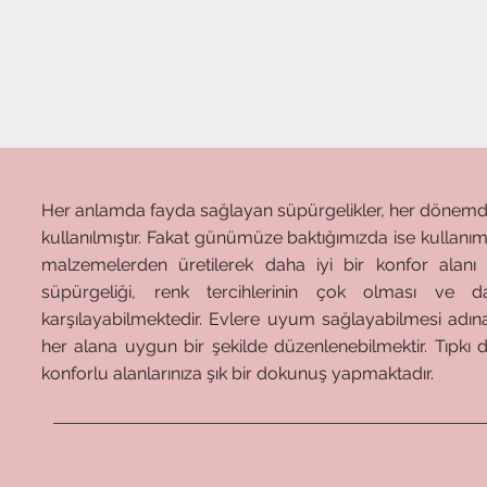
Her anlamda fayda sağlayan süpürgelikler, her dönemde
kullanılmıştır. Fakat günümüze baktığımızda ise kullanım
malzemelerden üretilerek daha iyi bir konfor alanı 
süpürgeliği, renk tercihlerinin çok olması ve d
karşılayabilmektedir. Evlere uyum sağlayabilmesi adına
her alana uygun bir şekilde düzenlenebilmektir. Tıpkı 
konforlu alanlarınıza şık bir dokunuş yapmaktadır.
Kesme İşlemine Uygun
Kolay Kurulum
Leke T