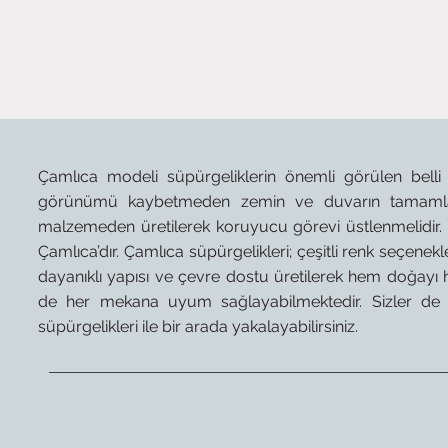
Çamlıca modeli süpürgeliklerin önemli görülen belli b
görünümü kaybetmeden zemin ve duvarın tamamlayıc
malzemeden üretilerek koruyucu görevi üstlenmelidir. B
Çamlıca’dır. Çamlıca süpürgelikleri; çeşitli renk seçene
dayanıklı yapısı ve çevre dostu üretilerek hem doğayı
de her mekana uyum sağlayabilmektedir. Sizler de
süpürgelikleri ile bir arada yakalayabilirsiniz.
Kesme İşlemine Uygun
Kolay Kurulum
Leke T